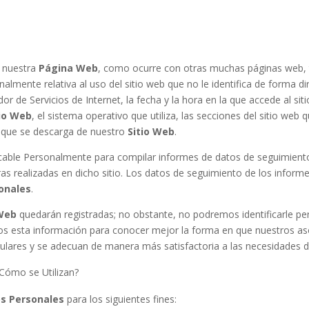
e nuestra
Página Web
, como ocurre con otras muchas páginas web
mente relativa al uso del sitio web que no le identifica de forma dire
r de Servicios de Internet, la fecha y la hora en la que accede al siti
tio Web
, el sistema operativo que utiliza, las secciones del sitio web q
s que se descarga de nuestro
Sitio Web
.
icable Personalmente para compilar informes de datos de seguimiento r
ompras realizadas en dicho sitio. Los datos de seguimiento de los info
onales
.
 Web
quedarán registradas; no obstante, no podremos identificarle p
os esta información para conocer mejor la forma en que nuestros aso
lares y se adecuan de manera más satisfactoria a las necesidades de
Cómo se Utilizan?
s Personales
para los siguientes fines: