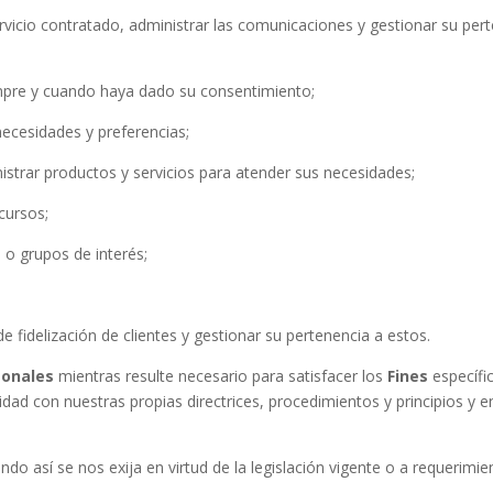
servicio contratado, administrar las comunicaciones y gestionar su per
empre y cuando haya dado su consentimiento;
 necesidades y preferencias;
inistrar productos y servicios para atender sus necesidades;
ncursos;
es o grupos de interés;
 de fidelización de clientes y gestionar su pertenencia a estos.
sonales
mientras resulte necesario para satisfacer los
Fines
específi
 con nuestras propias directrices, procedimientos y principios y en l
do así se nos exija en virtud de la legislación vigente o a requerim