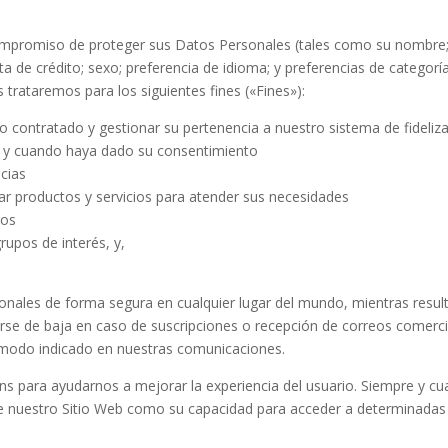
romiso de proteger sus Datos Personales (tales como su nombre; d
eta de crédito; sexo; preferencia de idioma; y preferencias de catego
 trataremos para los siguientes fines («Fines»):
cio contratado y gestionar su pertenencia a nuestro sistema de fideliz
e y cuando haya dado su consentimiento
ncias
rar productos y servicios para atender sus necesidades
sos
grupos de interés, y,
ales de forma segura en cualquier lugar del mundo, mientras resulte
arse de baja en caso de suscripciones o recepción de correos comer
 modo indicado en nuestras comunicaciones.
 para ayudarnos a mejorar la experiencia del usuario. Siempre y cu
n de nuestro Sitio Web como su capacidad para acceder a determinadas 