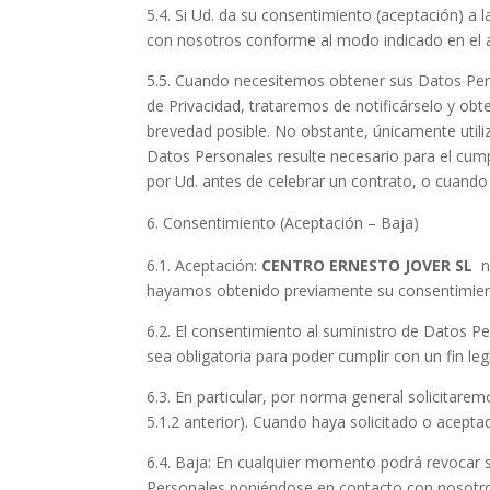
5.4. Si Ud. da su consentimiento (aceptación) a
con nosotros conforme al modo indicado en el a
5.5. Cuando necesitemos obtener sus Datos Pers
de Privacidad, trataremos de notificárselo y ob
brevedad posible. No obstante, únicamente utili
Datos Personales resulte necesario para el cump
por Ud. antes de celebrar un contrato, o cuando 
Consentimiento (Aceptación – Baja)
6.1. Aceptación:
CENTRO ERNESTO JOVER SL
n
hayamos obtenido previamente su consentimiento
6.2. El consentimiento al suministro de Datos P
sea obligatoria para poder cumplir con un fin leg
6.3. En particular, por norma general solicitar
5.1.2 anterior). Cuando haya solicitado o acep
6.4. Baja: En cualquier momento podrá revocar s
Personales poniéndose en contacto con nosotros