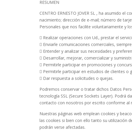
RESUMEN
CENTRO ERNESTO JOVER SL , ha asumido el comp
nacimiento; dirección de e-mail; número de tarj
Personales que nos facilite voluntariamente y los
 Realizar operaciones con Ud., prestar el servi
 Enviarle comunicaciones comerciales, siempr
 Entender y analizar sus necesidades y prefere
 Desarrollar, mejorar, comercializar y suminist
 Permitirle participar en promociones y concur
 Permitirle participar en estudios de clientes o 
 Dar respuesta a solicitudes o quejas.
Podremos conservar o tratar dichos Datos Person
tecnología SSL (Secure Sockets Layer). Podrá d
contacto con nosotros por escrito conforme al
Nuestras páginas web emplean cookies y beacons
las cookies si bien con ello tanto su utilizació
podrán verse afectadas.