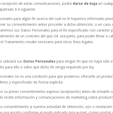
 la recepción de estas comunicaciones, podrá
darse de baja
en cualq
partado 6.4 siguiente
onales para algún fin acerca del cual no le hayamos informado previa
tener su consentimiento antes proceder a dicha obtención, o en caso 
zaremos sus Datos Personales para el fin especificado con carácter 
limiento de un contrato del que Ud. sea parte, para poder llevar a ca
el Tratamiento resulte necesario para otros fines legales.
o utilizará sus
Datos Personales
para ningún fin que no haya sido e
 para ello o salvo que dicho fin venga requerido por ley.
ersonales no es una condición para que podamos ofrecerle un producto
ítimo y especificado de forma explícita.
emos su previo consentimiento expreso (aceptación) antes de enviarle
tado recibir información y comunicaciones de marketing sobre produc
u consentimiento a nuestra actividad de obtención, uso o revelación
 por escrito conforme al modo indicado (por e-mail, correo postal, 